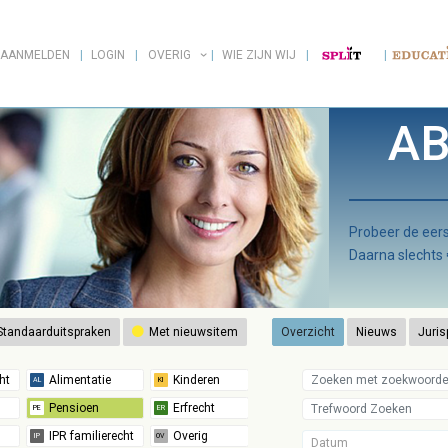
AANMELDEN
LOGIN
OVERIG
WIE ZIJN WIJ
AB
Probeer de ee
Daarna slechts
tandaarduitspraken
Met nieuwsitem
Overzicht
Nieuws
Juris
Datum