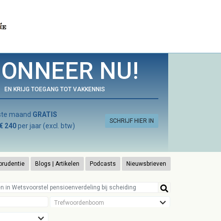
ONNEER NU!
EN KRIJG TOEGANG TOT VAKKENNIS
rste maand
GRATIS
SCHRIJF HIER IN
€ 240
per jaar (excl. btw)
prudentie
Blogs | Artikelen
Podcasts
Nieuwsbrieven
Trefwoordenboom