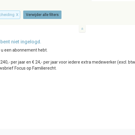
scheiding
X
Verwijder alle filters
ent niet ingelogd.
r u een abonnement hebt.
0,- per jaar en € 24,- per jaar voor iedere extra medewerker (excl. b
wsbrief Focus op Familierecht.