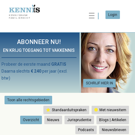
☰
Login
KENNISBANK
FAMILIERECHT
ABONNEER NU!
EN KRIJG TOEGANG TOT VAKKENNIS
Probeer de eerste maand
GRATIS
Daarna slechts
€ 240
per jaar (excl.
btw)
SCHRIJF HIER IN
Toon alle rechtsgebieden
Standaarduitspraken
Met nieuwsitem
Overzicht
Nieuws
Jurisprudentie
Blogs | Artikelen
Podcasts
Nieuwsbrieven