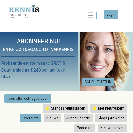
☰
Login
KENNISBANK
FAMILIERECHT
ABONNEER NU!
EN KRIJG TOEGANG TOT VAKKENNIS
Probeer de eerste maand
GRATIS
Daarna slechts
€ 240
per jaar (excl.
btw)
SCHRIJF HIER IN
Toon alle rechtsgebieden
Standaarduitspraken
Met nieuwsitem
Overzicht
Nieuws
Jurisprudentie
Blogs | Artikelen
Podcasts
Nieuwsbrieven