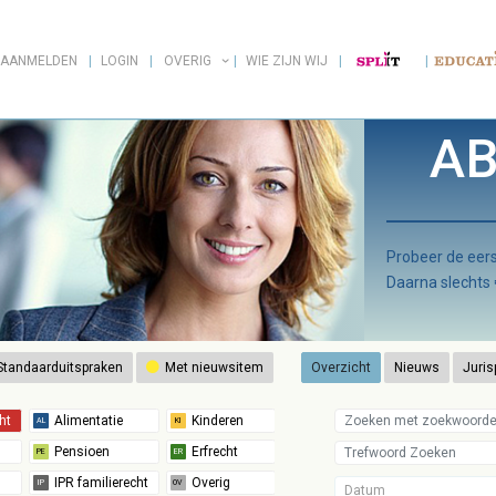
AANMELDEN
LOGIN
OVERIG
WIE ZIJN WIJ
AB
Probeer de ee
Daarna slechts
tandaarduitspraken
Met nieuwsitem
Overzicht
Nieuws
Juris
Datum