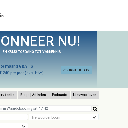
ONNEER NU!
EN KRIJG TOEGANG TOT VAKKENNIS
rste maand
GRATIS
SCHRIJF HIER IN
€ 240
per jaar (excl. btw)
prudentie
Blogs | Artikelen
Podcasts
Nieuwsbrieven
Trefwoordenboom