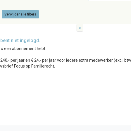
Verwijder alle filters
ent niet ingelogd.
r u een abonnement hebt.
0,- per jaar en € 24,- per jaar voor iedere extra medewerker (excl. b
wsbrief Focus op Familierecht.