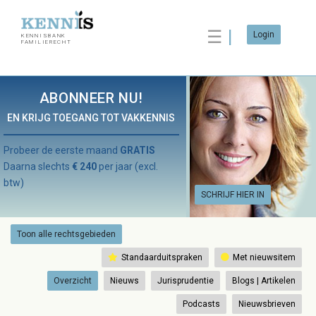
☰
Login
KENNISBANK
FAMILIERECHT
ABONNEER NU!
EN KRIJG TOEGANG TOT VAKKENNIS
Probeer de eerste maand
GRATIS
Daarna slechts
€ 240
per jaar (excl.
btw)
SCHRIJF HIER IN
Toon alle rechtsgebieden
Standaarduitspraken
Met nieuwsitem
Overzicht
Nieuws
Jurisprudentie
Blogs | Artikelen
Podcasts
Nieuwsbrieven