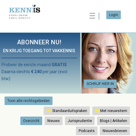
☰
Login
KENNISBANK
FAMILIERECHT
ABONNEER NU!
EN KRIJG TOEGANG TOT VAKKENNIS
Probeer de eerste maand
GRATIS
Daarna slechts
€ 240
per jaar (excl.
btw)
SCHRIJF HIER IN
Toon alle rechtsgebieden
Standaarduitspraken
Met nieuwsitem
Overzicht
Nieuws
Jurisprudentie
Blogs | Artikelen
Podcasts
Nieuwsbrieven