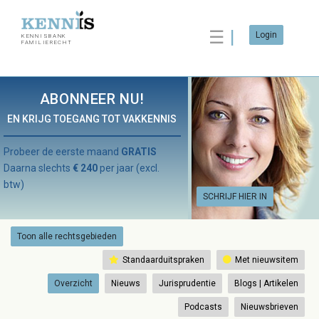
☰
Login
KENNISBANK
FAMILIERECHT
ABONNEER NU!
EN KRIJG TOEGANG TOT VAKKENNIS
Probeer de eerste maand
GRATIS
Daarna slechts
€ 240
per jaar (excl.
btw)
SCHRIJF HIER IN
Toon alle rechtsgebieden
Standaarduitspraken
Met nieuwsitem
Overzicht
Nieuws
Jurisprudentie
Blogs | Artikelen
Podcasts
Nieuwsbrieven