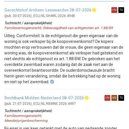
Gerechtshof Arnhem-Leeuwarden 28-07-2026
(pub. 30-07-2026), ECLI:NL:GHARL:2026:4948
Tuchtrecht / aansprakelijkheid
;
Familievermogensrecht
;
Onbevoegdheid van echtgenoten art. 1:88/89
Uitleg. Conformiteit. Is de echtgenoot die geen eigenaar van de
woning is ook verkoper bij de koopovereenkomst? De kopers
mochten erop vertrouwen dat de vrouw, die geen eigenaar van de
woning was, de koopovereenkomst als verkoper had getekend en
niet slechts als echtgenoot ex art. 1:88 BW. De gebreken aan het
overdekte zwembad waren zodanig dat de zaak niet aan de
overeenkomst beantwoordde. De ouderdomsclausule bracht
hierin geen verandering, omdat die betrekking had op de woning
en niet op het zwembad.
Rechtbank Midden-Nederland 08-07-2026
(pub. 21-07-2026), ECLI:NL:RBMNE:2026:4497
Tuchtrecht / aansprakelijkheid
;
Familievermogensrecht
;
Meerderjarigenbescherming
Bij eiser is vier keer getankt met de auto van gedaagde zonder