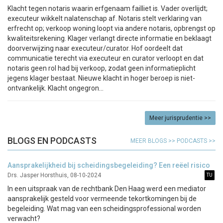
Klacht tegen notaris waarin erfgenaam failliet is. Vader overlijdt;
executeur wikkelt nalatenschap af. Notaris stelt verklaring van
erfrecht op; verkoop woning loopt via andere notaris, opbrengst op
kwaliteitsrekening. Klager verlangt directe informatie en beklaagt
doorverwijzing naar executeur/curator. Hof oordeelt dat
communicatie terecht via executeur en curator verloopt en dat
notaris geen rol had bij verkoop, zodat geen informatieplicht
jegens klager bestaat. Nieuwe klacht in hoger beroep is niet-
ontvankelijk. Klacht ongegron...
Meer jurisprudentie >>
BLOGS EN PODCASTS
MEER BLOGS >>
PODCASTS >>
Aansprakelijkheid bij scheidingsbegeleiding? Een reëel risico
Drs. Jasper Horsthuis, 08-10-2024
In een uitspraak van de rechtbank Den Haag werd een mediator
aansprakelijk gesteld voor vermeende tekortkomingen bij de
begeleiding. Wat mag van een scheidingsprofessional worden
verwacht?