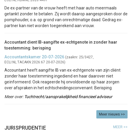
ECLI:NL:RBMNE:2026:4497
De ex-partner van de vrouw heeft met haar auto meermaals
getankt zonder te betalen. Zij wordt daarop aangesproken door de
pomphouder, o.a. op grond van onrechtmatige daad. Gedrag ex-
partner kan niet worden toegerekend aan vrouw.
Accountant dient IB-aangifte ex-echtgenote in zonder haar
toestemming: berisping
Accountantskamer 20-07-2026
(zaaknr. 25/3427,
ECLI:NL:TACAKN:2026:67 20-07-2026)
Accountant heeft aangifte IB van ex-echtgenote van zijn cliënt
zonder haar toestemming ingediend en haar daarover niet
geïnformeerd. Ook reageerde hij onvoldoende op haar zorgen
over afspraken in het echtscheidingsconvenant. Berisping.
Meer over:
Tuchtrecht/aansprakelijkheid financieel adviseur
Meer nieuws >>
JURISPRUDENTIE
MEER >>