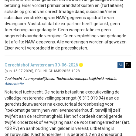
betaling. Eiser vordert primair brandstofkosten en (forfaitaire)
schade op grond van onrechtmatige daad, subsidiair/meer
subsidiair verstrekking van NAW-gegevens op straffe van
dwangsom. Vaststaat dat de ex-partner heeft getankt; geen
toerekening aan gedaagde. Geen wanprestatie en geen
ongerechtvaardigde verrijking. Geen verplichting voor gedaagde
tot afgifte NAW-gegevens. Alle vorderingen worden afgewezen.
Eiser wordt veroordeeld in de proceskosten.
Gerechtshof Amsterdam 30-06-2026
(pub. 15-07-2026), ECLI:NL:GHAMS:2026:1928
Tuchtrecht / aansprakelijkheid
;
Tuchtrecht/aansprakelijkheid notaris
;
Alimentatie
Notarieel tuchtrecht. De notaris betaalt na executieveiling de
volledige resterende veilingopbrengst (€ 313.019,94) aan de
gerechtsdeurwaarder na executoriaal derdenbeslag voor
“toekomstige termijnen van levensonderhoud”, terwijl hij zelf
twijfelt aan de rechtmatigheid. Het hof oordeelt dat bij gerede
twijfel onderzoek of verwijzing naar de voorzieningenrechter (art.
438 Rv) en aanhouding van gelden is vereist; uitbetaling is
onzorgvuldig. Klachtonderdeel 1 is gegrond, 2 en 3 ongegrond.