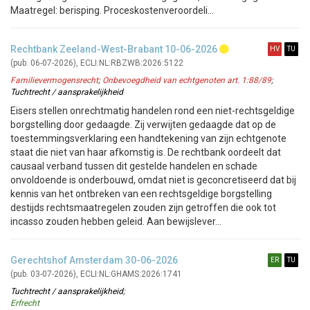
Maatregel: berisping. Proceskostenveroordeli...
Rechtbank Zeeland-West-Brabant 10-06-2026
(pub. 06-07-2026), ECLI:NL:RBZWB:2026:5122
Familievermogensrecht
;
Onbevoegdheid van echtgenoten art. 1:88/89
;
Tuchtrecht / aansprakelijkheid
Eisers stellen onrechtmatig handelen rond een niet-rechtsgeldige
borgstelling door gedaagde. Zij verwijten gedaagde dat op de
toestemmingsverklaring een handtekening van zijn echtgenote
staat die niet van haar afkomstig is. De rechtbank oordeelt dat
causaal verband tussen dit gestelde handelen en schade
onvoldoende is onderbouwd, omdat niet is geconcretiseerd dat bij
kennis van het ontbreken van een rechtsgeldige borgstelling
destijds rechtsmaatregelen zouden zijn getroffen die ook tot
incasso zouden hebben geleid. Aan bewijslever...
Gerechtshof Amsterdam 30-06-2026
(pub. 03-07-2026), ECLI:NL:GHAMS:2026:1741
Tuchtrecht / aansprakelijkheid
;
Erfrecht