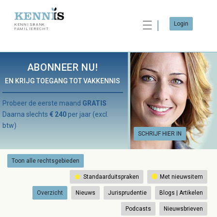
☰
Login
KENNISBANK
FAMILIERECHT
ABONNEER NU!
EN KRIJG TOEGANG TOT VAKKENNIS
Probeer de eerste maand
GRATIS
Daarna slechts
€ 240
per jaar (excl.
btw)
SCHRIJF HIER IN
Toon alle rechtsgebieden
Standaarduitspraken
Met nieuwsitem
Overzicht
Nieuws
Jurisprudentie
Blogs | Artikelen
Podcasts
Nieuwsbrieven