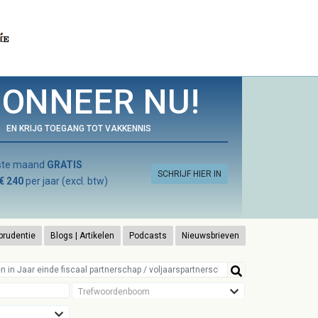
ONNEER NU!
EN KRIJG TOEGANG TOT VAKKENNIS
rste maand
GRATIS
SCHRIJF HIER IN
€ 240
per jaar (excl. btw)
prudentie
Blogs | Artikelen
Podcasts
Nieuwsbrieven
Trefwoordenboom