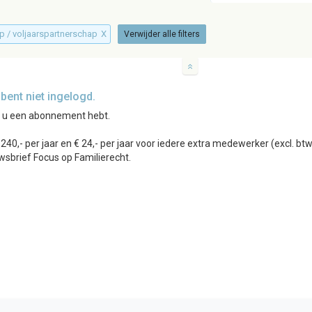
ap / voljaarspartnerschap
X
Verwijder alle filters
ent niet ingelogd.
r u een abonnement hebt.
0,- per jaar en € 24,- per jaar voor iedere extra medewerker (excl. b
wsbrief Focus op Familierecht.