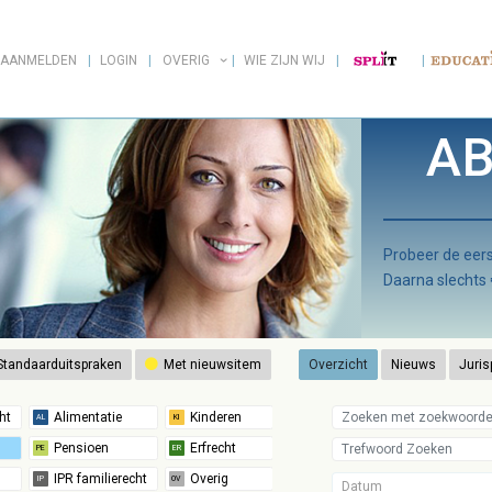
AANMELDEN
LOGIN
OVERIG
WIE ZIJN WIJ
AB
Probeer de ee
Daarna slechts
tandaarduitspraken
Met nieuwsitem
Overzicht
Nieuws
Juris
Datum