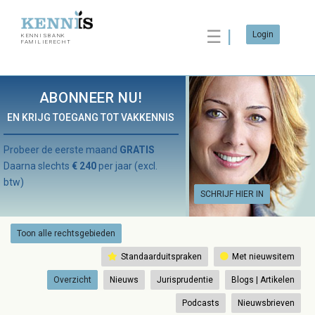
☰
Login
KENNISBANK
FAMILIERECHT
ABONNEER NU!
EN KRIJG TOEGANG TOT VAKKENNIS
Probeer de eerste maand
GRATIS
Daarna slechts
€ 240
per jaar (excl.
btw)
SCHRIJF HIER IN
Toon alle rechtsgebieden
Standaarduitspraken
Met nieuwsitem
Overzicht
Nieuws
Jurisprudentie
Blogs | Artikelen
Podcasts
Nieuwsbrieven