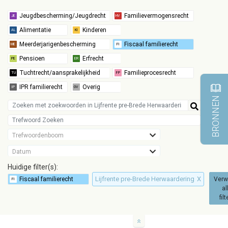
BRONNEN
Trefwoordenboom
Datum
Huidige filter(s):
Lijfrente pre-Brede Herwaardering
X
Verw
al
fil