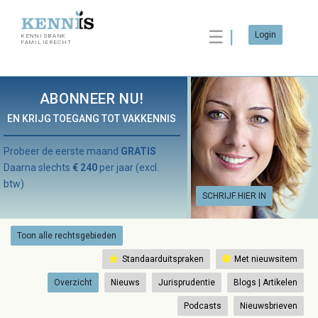
☰
Login
KENNISBANK
FAMILIERECHT
ABONNEER NU!
EN KRIJG TOEGANG TOT VAKKENNIS
Probeer de eerste maand
GRATIS
Daarna slechts
€ 240
per jaar (excl.
btw)
SCHRIJF HIER IN
Toon alle rechtsgebieden
Standaarduitspraken
Met nieuwsitem
Overzicht
Nieuws
Jurisprudentie
Blogs | Artikelen
Podcasts
Nieuwsbrieven