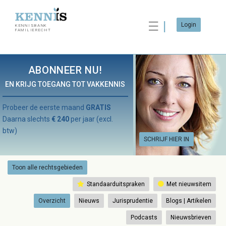
☰
Login
KENNISBANK
FAMILIERECHT
ABONNEER NU!
EN KRIJG TOEGANG TOT VAKKENNIS
Probeer de eerste maand
GRATIS
Daarna slechts
€ 240
per jaar (excl.
btw)
SCHRIJF HIER IN
Toon alle rechtsgebieden
Standaarduitspraken
Met nieuwsitem
Overzicht
Nieuws
Jurisprudentie
Blogs | Artikelen
Podcasts
Nieuwsbrieven