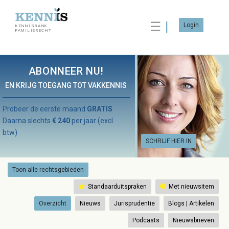
☰
Login
KENNISBANK
FAMILIERECHT
ABONNEER NU!
EN KRIJG TOEGANG TOT VAKKENNIS
Probeer de eerste maand
GRATIS
Daarna slechts
€ 240
per jaar (excl.
btw)
SCHRIJF HIER IN
Toon alle rechtsgebieden
Standaarduitspraken
Met nieuwsitem
Overzicht
Nieuws
Jurisprudentie
Blogs | Artikelen
Podcasts
Nieuwsbrieven