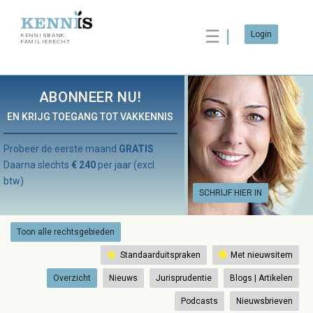
☰
Login
KENNISBANK
FAMILIERECHT
ABONNEER NU!
EN KRIJG TOEGANG TOT VAKKENNIS
Probeer de eerste maand
GRATIS
Daarna slechts
€ 240
per jaar (excl.
btw)
SCHRIJF HIER IN
Toon alle rechtsgebieden
Standaarduitspraken
Met nieuwsitem
Overzicht
Nieuws
Jurisprudentie
Blogs | Artikelen
Podcasts
Nieuwsbrieven