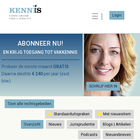
☰
Login
KENNISBANK
FAMILIERECHT
ABONNEER NU!
EN KRIJG TOEGANG TOT VAKKENNIS
Probeer de eerste maand
GRATIS
Daarna slechts
€ 240
per jaar (excl.
btw)
SCHRIJF HIER IN
Toon alle rechtsgebieden
Standaarduitspraken
Met nieuwsitem
Overzicht
Nieuws
Jurisprudentie
Blogs | Artikelen
Podcasts
Nieuwsbrieven