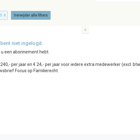
35
X
Verwijder alle filters
ent niet ingelogd.
r u een abonnement hebt.
0,- per jaar en € 24,- per jaar voor iedere extra medewerker (excl. b
wsbrief Focus op Familierecht.