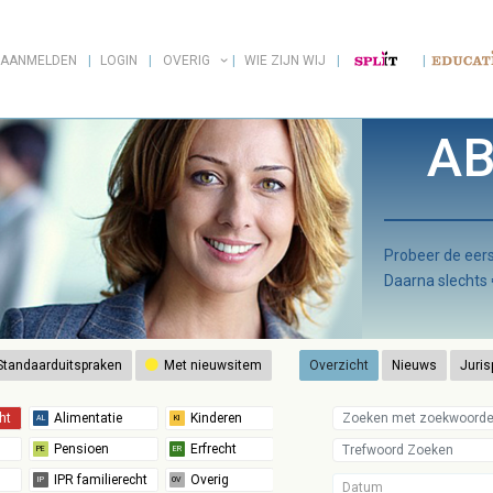
AANMELDEN
LOGIN
OVERIG
WIE ZIJN WIJ
AB
Probeer de ee
Daarna slechts
tandaarduitspraken
Met nieuwsitem
Overzicht
Nieuws
Juris
Datum