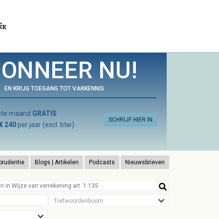
ONNEER NU!
EN KRIJG TOEGANG TOT VAKKENNIS
rste maand
GRATIS
SCHRIJF HIER IN
€ 240
per jaar (excl. btw)
prudentie
Blogs | Artikelen
Podcasts
Nieuwsbrieven
Trefwoordenboom