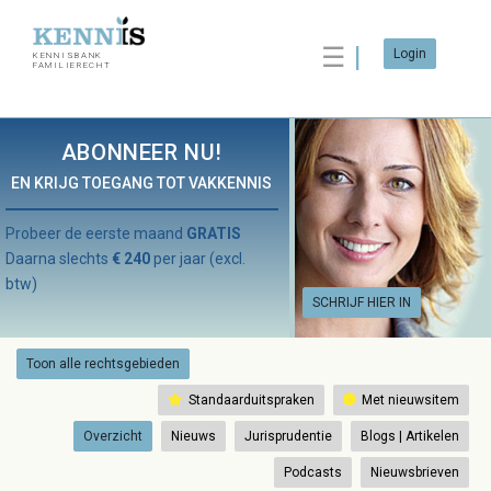
☰
Login
KENNISBANK
FAMILIERECHT
ABONNEER NU!
EN KRIJG TOEGANG TOT VAKKENNIS
Probeer de eerste maand
GRATIS
Daarna slechts
€ 240
per jaar (excl.
btw)
SCHRIJF HIER IN
Toon alle rechtsgebieden
Standaarduitspraken
Met nieuwsitem
Overzicht
Nieuws
Jurisprudentie
Blogs | Artikelen
Podcasts
Nieuwsbrieven