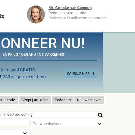
Mr. Geeske van Campen
Redacteur Alimentatie
Redacteur Familievermogensrecht
ONNEER NU!
EN KRIJG TOEGANG TOT VAKKENNIS
rste maand
GRATIS
SCHRIJF HIER IN
€ 240
per jaar (excl. btw)
prudentie
Blogs | Artikelen
Podcasts
Nieuwsbrieven
Trefwoordenboom