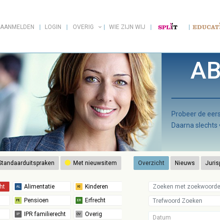
AANMELDEN
LOGIN
OVERIG
WIE ZIJN WIJ
AB
Probeer de ee
Daarna slechts
tandaarduitspraken
Met nieuwsitem
Overzicht
Nieuws
Juris
Datum