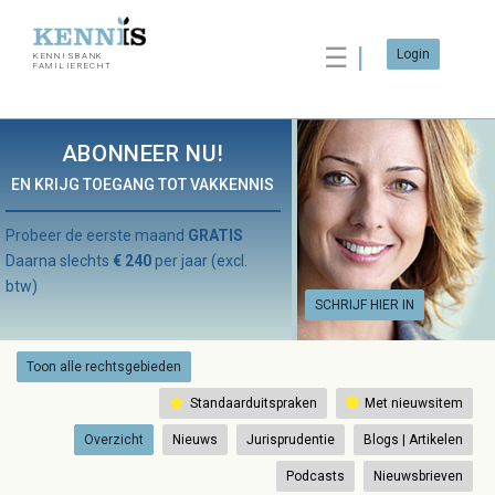
☰
Login
KENNISBANK
FAMILIERECHT
ABONNEER NU!
EN KRIJG TOEGANG TOT VAKKENNIS
Probeer de eerste maand
GRATIS
Daarna slechts
€ 240
per jaar (excl.
btw)
SCHRIJF HIER IN
Toon alle rechtsgebieden
Standaarduitspraken
Met nieuwsitem
Overzicht
Nieuws
Jurisprudentie
Blogs | Artikelen
Podcasts
Nieuwsbrieven