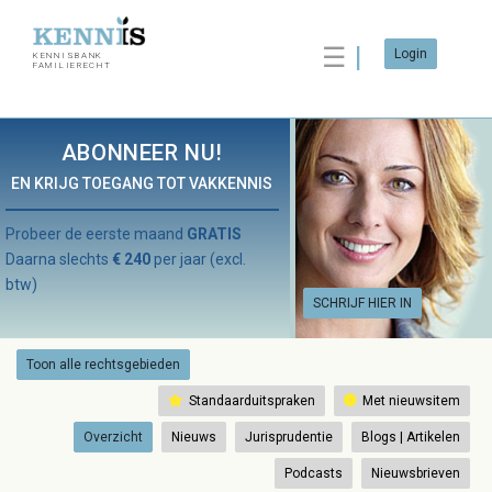
☰
Login
KENNISBANK
FAMILIERECHT
ABONNEER NU!
EN KRIJG TOEGANG TOT VAKKENNIS
Probeer de eerste maand
GRATIS
Daarna slechts
€ 240
per jaar (excl.
btw)
SCHRIJF HIER IN
Toon alle rechtsgebieden
Standaarduitspraken
Met nieuwsitem
Overzicht
Nieuws
Jurisprudentie
Blogs | Artikelen
Podcasts
Nieuwsbrieven