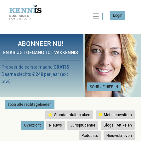
☰
Login
KENNISBANK
FAMILIERECHT
ABONNEER NU!
EN KRIJG TOEGANG TOT VAKKENNIS
Probeer de eerste maand
GRATIS
Daarna slechts
€ 240
per jaar (excl.
btw)
SCHRIJF HIER IN
Toon alle rechtsgebieden
Standaarduitspraken
Met nieuwsitem
Overzicht
Nieuws
Jurisprudentie
Blogs | Artikelen
Podcasts
Nieuwsbrieven