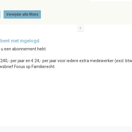
Verwijder alle filters
ent niet ingelogd.
r u een abonnement hebt.
0,- per jaar en € 24,- per jaar voor iedere extra medewerker (excl. b
wsbrief Focus op Familierecht.