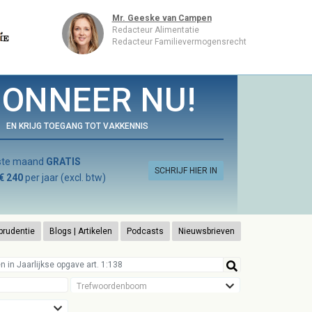
Mr. Geeske van Campen
Redacteur Alimentatie
Redacteur Familievermogensrecht
ONNEER NU!
EN KRIJG TOEGANG TOT VAKKENNIS
rste maand
GRATIS
SCHRIJF HIER IN
€ 240
per jaar (excl. btw)
prudentie
Blogs | Artikelen
Podcasts
Nieuwsbrieven
Trefwoordenboom