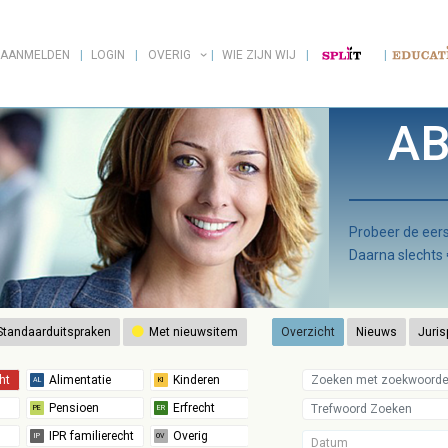
AANMELDEN
LOGIN
OVERIG
WIE ZIJN WIJ
AB
Probeer de ee
Daarna slechts
tandaarduitspraken
Met nieuwsitem
Overzicht
Nieuws
Juris
Datum