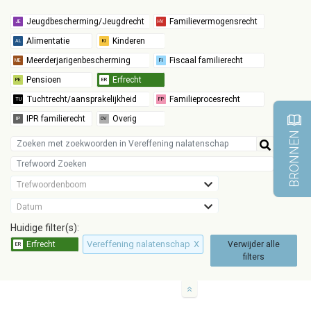
BRONNEN
Trefwoordenboom
Datum
Huidige filter(s):
Vereffening nalatenschap
X
Verwijder alle
filters