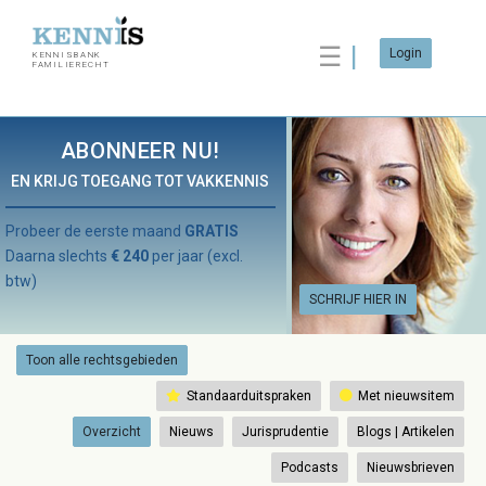
☰
Login
KENNISBANK
FAMILIERECHT
ABONNEER NU!
EN KRIJG TOEGANG TOT VAKKENNIS
Probeer de eerste maand
GRATIS
Daarna slechts
€ 240
per jaar (excl.
btw)
SCHRIJF HIER IN
Toon alle rechtsgebieden
Standaarduitspraken
Met nieuwsitem
Overzicht
Nieuws
Jurisprudentie
Blogs | Artikelen
Podcasts
Nieuwsbrieven