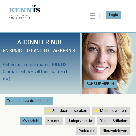
☰
Login
KENNISBANK
FAMILIERECHT
ABONNEER NU!
EN KRIJG TOEGANG TOT VAKKENNIS
Probeer de eerste maand
GRATIS
Daarna slechts
€ 240
per jaar (excl.
btw)
SCHRIJF HIER IN
Toon alle rechtsgebieden
Standaarduitspraken
Met nieuwsitem
Overzicht
Nieuws
Jurisprudentie
Blogs | Artikelen
Podcasts
Nieuwsbrieven