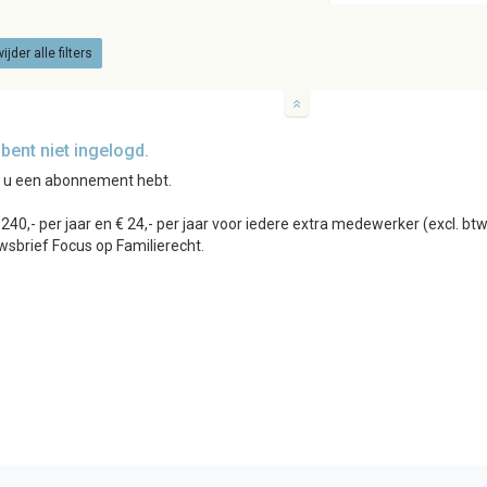
ijder alle filters
ent niet ingelogd.
r u een abonnement hebt.
0,- per jaar en € 24,- per jaar voor iedere extra medewerker (excl. b
wsbrief Focus op Familierecht.