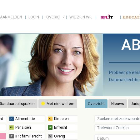
AANMELDEN
LOGIN
OVERIG
WIE ZIJN WIJ
AB
Probeer de ee
Daarna slechts
tandaarduitspraken
Met nieuwsitem
Overzicht
Nieuws
Juris
Datum