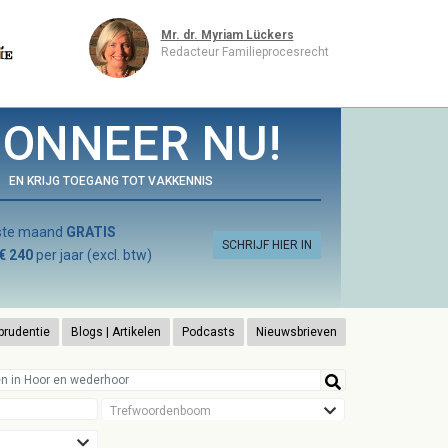
Mr. dr. Myriam Lückers
Redacteur Familieprocesrecht
ONNEER NU!
EN KRIJG TOEGANG TOT VAKKENNIS
rste maand
GRATIS
SCHRIJF HIER IN
€ 240
per jaar (excl. btw)
prudentie
Blogs | Artikelen
Podcasts
Nieuwsbrieven
Trefwoordenboom