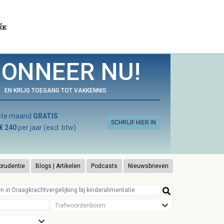
ONNEER NU!
EN KRIJG TOEGANG TOT VAKKENNIS
rste maand
GRATIS
SCHRIJF HIER IN
€ 240
per jaar (excl. btw)
prudentie
Blogs | Artikelen
Podcasts
Nieuwsbrieven
Trefwoordenboom