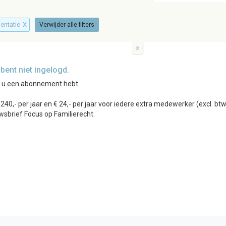
mentatie
X
Verwijder alle filters
ent niet ingelogd.
r u een abonnement hebt.
0,- per jaar en € 24,- per jaar voor iedere extra medewerker (excl. b
wsbrief Focus op Familierecht.