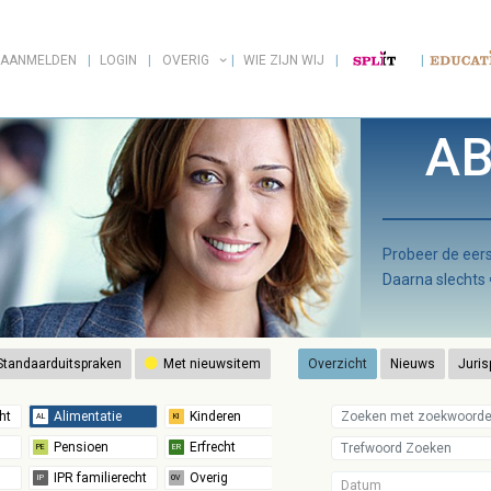
AANMELDEN
LOGIN
OVERIG
WIE ZIJN WIJ
AB
Probeer de ee
Daarna slechts
tandaarduitspraken
Met nieuwsitem
Overzicht
Nieuws
Juris
Datum