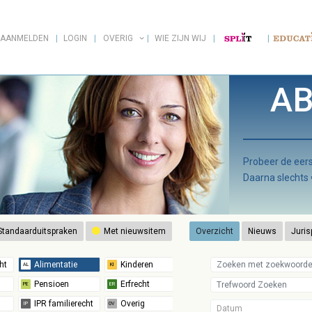
AANMELDEN
LOGIN
OVERIG
WIE ZIJN WIJ
AB
Probeer de ee
Daarna slechts
tandaarduitspraken
Met nieuwsitem
Overzicht
Nieuws
Juris
Datum