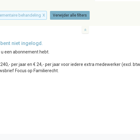
rlementaire behandeling
X
Verwijder alle filters
ent niet ingelogd.
r u een abonnement hebt.
0,- per jaar en € 24,- per jaar voor iedere extra medewerker (excl. b
wsbrief Focus op Familierecht.