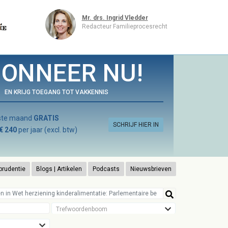
Mr. drs. Ingrid Vledder
Redacteur Familieprocesrecht
ONNEER NU!
EN KRIJG TOEGANG TOT VAKKENNIS
rste maand
GRATIS
SCHRIJF HIER IN
€ 240
per jaar (excl. btw)
prudentie
Blogs | Artikelen
Podcasts
Nieuwsbrieven
Trefwoordenboom