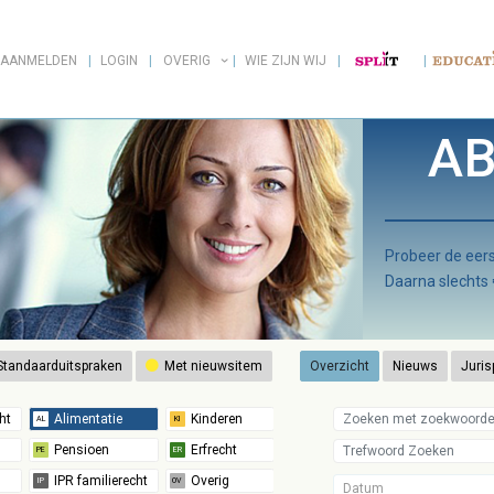
AANMELDEN
LOGIN
OVERIG
WIE ZIJN WIJ
AB
Probeer de ee
Daarna slechts
tandaarduitspraken
Met nieuwsitem
Overzicht
Nieuws
Juris
Datum