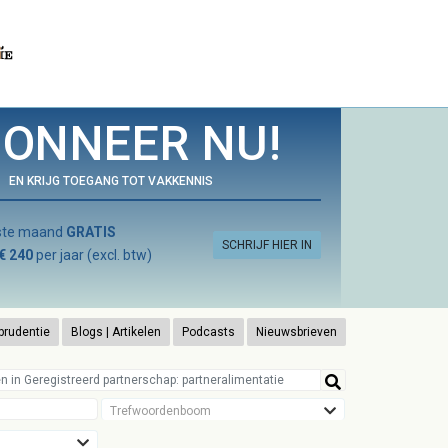
ONNEER NU!
EN KRIJG TOEGANG TOT VAKKENNIS
rste maand
GRATIS
SCHRIJF HIER IN
€ 240
per jaar (excl. btw)
prudentie
Blogs | Artikelen
Podcasts
Nieuwsbrieven
Trefwoordenboom