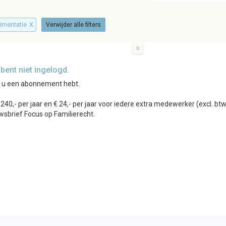
limentatie
X
Verwijder alle filters
ent niet ingelogd.
r u een abonnement hebt.
0,- per jaar en € 24,- per jaar voor iedere extra medewerker (excl. b
wsbrief Focus op Familierecht.