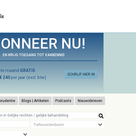
ONNEER NU!
EN KRIJG TOEGANG TOT VAKKENNIS
rste maand
GRATIS
SCHRIJF HIER IN
€ 240
per jaar (excl. btw)
prudentie
Blogs | Artikelen
Podcasts
Nieuwsbrieven
Trefwoordenboom