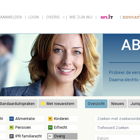
AANMELDEN
LOGIN
OVERIG
WIE ZIJN WIJ
AB
Probeer de ee
Daarna slechts
tandaarduitspraken
Met nieuwsitem
Overzicht
Nieuws
Juris
Datum