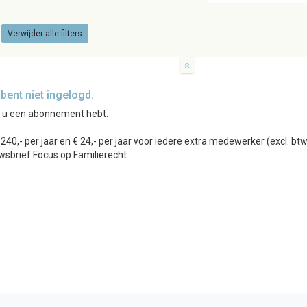
Verwijder alle filters
ent niet ingelogd.
r u een abonnement hebt.
0,- per jaar en € 24,- per jaar voor iedere extra medewerker (excl. b
wsbrief Focus op Familierecht.