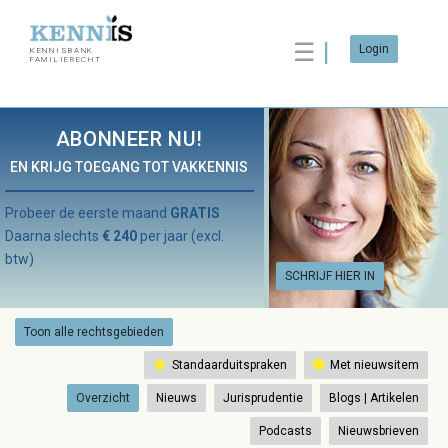
☰
Login
KENNISBANK
FAMILIERECHT
ABONNEER NU!
EN KRIJG TOEGANG TOT VAKKENNIS
Probeer de eerste maand
GRATIS
Daarna slechts
€ 240
per jaar (excl.
btw)
SCHRIJF HIER IN
Toon alle rechtsgebieden
Standaarduitspraken
Met nieuwsitem
Overzicht
Nieuws
Jurisprudentie
Blogs | Artikelen
Podcasts
Nieuwsbrieven