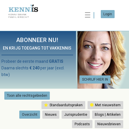
☰
Login
KENNISBANK
FAMILIERECHT
ABONNEER NU!
EN KRIJG TOEGANG TOT VAKKENNIS
Probeer de eerste maand
GRATIS
Daarna slechts
€ 240
per jaar (excl.
btw)
SCHRIJF HIER IN
Toon alle rechtsgebieden
Standaarduitspraken
Met nieuwsitem
Overzicht
Nieuws
Jurisprudentie
Blogs | Artikelen
Podcasts
Nieuwsbrieven