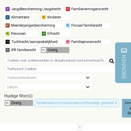
BRONNEN
Trefwoordenboom
Datum
Huidige filter(s):
Straatverbod/contactverbod/huiselijk geweld
X
Ver
a
fi