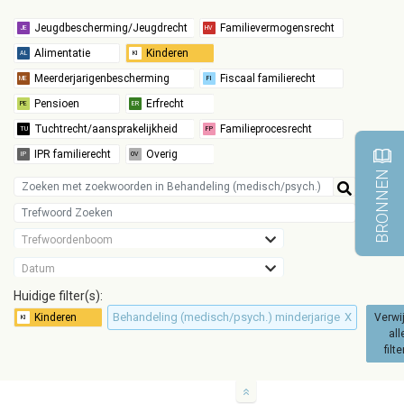
BRONNEN
Trefwoordenboom
Datum
Huidige filter(s):
Behandeling (medisch/psych.) minderjarige
X
Verwi
all
filte