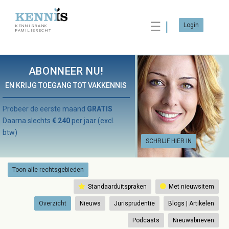
☰
Login
KENNISBANK
FAMILIERECHT
ABONNEER NU!
EN KRIJG TOEGANG TOT VAKKENNIS
Probeer de eerste maand
GRATIS
Daarna slechts
€ 240
per jaar (excl.
btw)
SCHRIJF HIER IN
Toon alle rechtsgebieden
Standaarduitspraken
Met nieuwsitem
Overzicht
Nieuws
Jurisprudentie
Blogs | Artikelen
Podcasts
Nieuwsbrieven