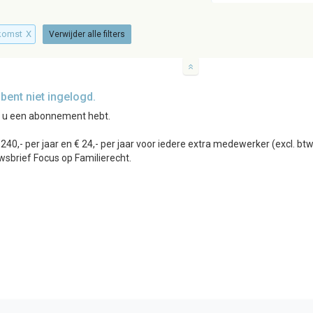
nkomst
X
Verwijder alle filters
ent niet ingelogd.
r u een abonnement hebt.
0,- per jaar en € 24,- per jaar voor iedere extra medewerker (excl. b
wsbrief Focus op Familierecht.