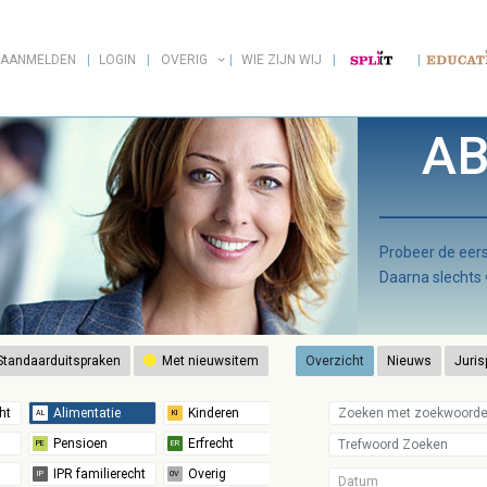
AANMELDEN
LOGIN
OVERIG
WIE ZIJN WIJ
AB
Probeer de ee
Daarna slechts
tandaarduitspraken
Met nieuwsitem
Overzicht
Nieuws
Juris
Datum