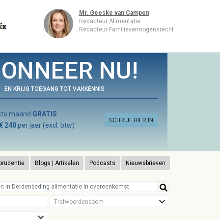
Mr. Geeske van Campen
Redacteur Alimentatie
Redacteur Familievermogensrecht
ONNEER NU!
EN KRIJG TOEGANG TOT VAKKENNIS
rste maand
GRATIS
SCHRIJF HIER IN
€ 240
per jaar (excl. btw)
prudentie
Blogs | Artikelen
Podcasts
Nieuwsbrieven
Trefwoordenboom