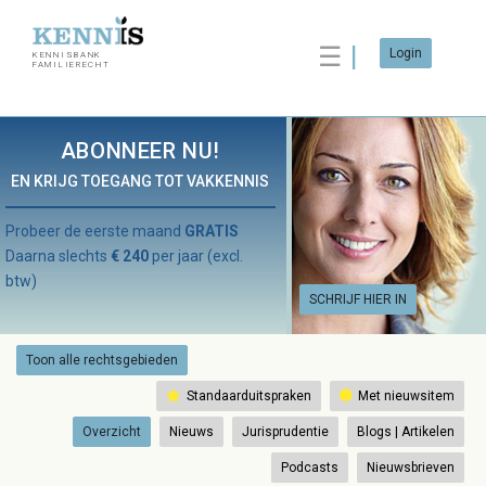
☰
Login
KENNISBANK
FAMILIERECHT
ABONNEER NU!
EN KRIJG TOEGANG TOT VAKKENNIS
Probeer de eerste maand
GRATIS
Daarna slechts
€ 240
per jaar (excl.
btw)
SCHRIJF HIER IN
Toon alle rechtsgebieden
Standaarduitspraken
Met nieuwsitem
Overzicht
Nieuws
Jurisprudentie
Blogs | Artikelen
Podcasts
Nieuwsbrieven