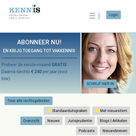
☰
Login
KENNISBANK
FAMILIERECHT
ABONNEER NU!
EN KRIJG TOEGANG TOT VAKKENNIS
Probeer de eerste maand
GRATIS
Daarna slechts
€ 240
per jaar (excl.
btw)
SCHRIJF HIER IN
Toon alle rechtsgebieden
Standaarduitspraken
Met nieuwsitem
Overzicht
Nieuws
Jurisprudentie
Blogs | Artikelen
Podcasts
Nieuwsbrieven