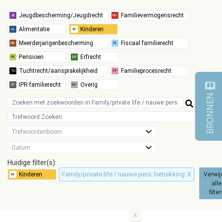
BRONNEN
Trefwoordenboom
Datum
Huidige filter(s):
Family/private life / nauwe pers. betrekking
X
Verwij
alle
filte