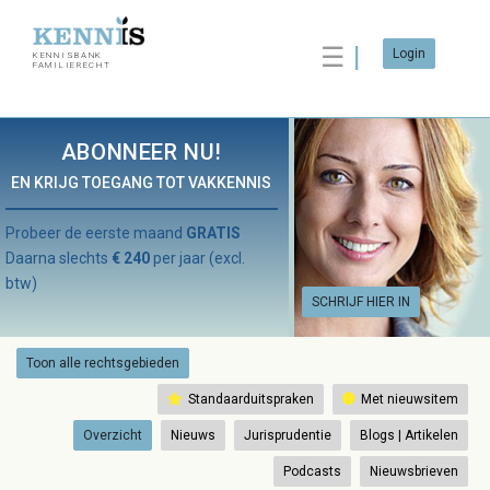
☰
Login
KENNISBANK
FAMILIERECHT
ABONNEER NU!
EN KRIJG TOEGANG TOT VAKKENNIS
Probeer de eerste maand
GRATIS
Daarna slechts
€ 240
per jaar (excl.
btw)
SCHRIJF HIER IN
Toon alle rechtsgebieden
Standaarduitspraken
Met nieuwsitem
Overzicht
Nieuws
Jurisprudentie
Blogs | Artikelen
Podcasts
Nieuwsbrieven