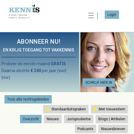
☰
Login
KENNISBANK
FAMILIERECHT
ABONNEER NU!
EN KRIJG TOEGANG TOT VAKKENNIS
Probeer de eerste maand
GRATIS
Daarna slechts
€ 240
per jaar (excl.
btw)
SCHRIJF HIER IN
Toon alle rechtsgebieden
Standaarduitspraken
Met nieuwsitem
Overzicht
Nieuws
Jurisprudentie
Blogs | Artikelen
Podcasts
Nieuwsbrieven