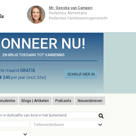
Mr. Geeske van Campen
Redacteur Alimentatie
Redacteur Familievermogensrecht
ONNEER NU!
EN KRIJG TOEGANG TOT VAKKENNIS
rste maand
GRATIS
SCHRIJF HIER IN
€ 240
per jaar (excl. btw)
prudentie
Blogs | Artikelen
Podcasts
Nieuwsbrieven
Trefwoordenboom