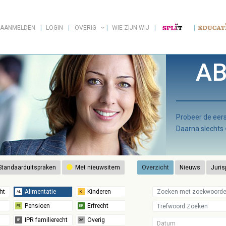
AANMELDEN
LOGIN
OVERIG
WIE ZIJN WIJ
AB
Probeer de ee
Daarna slechts
tandaarduitspraken
Met nieuwsitem
Overzicht
Nieuws
Juris
Datum