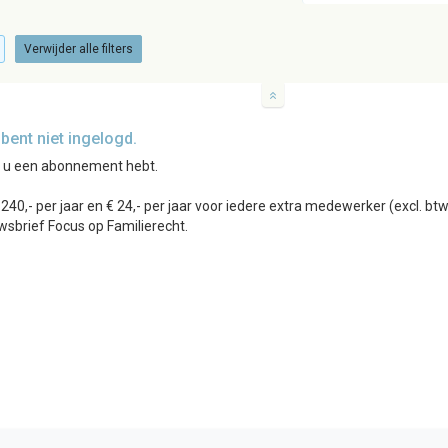
Verwijder alle filters
ent niet ingelogd.
r u een abonnement hebt.
0,- per jaar en € 24,- per jaar voor iedere extra medewerker (excl. b
wsbrief Focus op Familierecht.