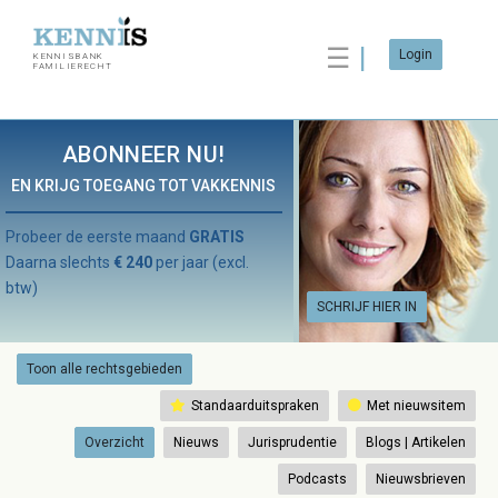
☰
Login
KENNISBANK
FAMILIERECHT
ABONNEER NU!
EN KRIJG TOEGANG TOT VAKKENNIS
Probeer de eerste maand
GRATIS
Daarna slechts
€ 240
per jaar (excl.
btw)
SCHRIJF HIER IN
Toon alle rechtsgebieden
Standaarduitspraken
Met nieuwsitem
Overzicht
Nieuws
Jurisprudentie
Blogs | Artikelen
Podcasts
Nieuwsbrieven