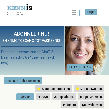
☰
Login
KENNISBANK
FAMILIERECHT
ABONNEER NU!
EN KRIJG TOEGANG TOT VAKKENNIS
Probeer de eerste maand
GRATIS
Daarna slechts
€ 240
per jaar (excl.
btw)
SCHRIJF HIER IN
Toon alle rechtsgebieden
Standaarduitspraken
Met nieuwsitem
Overzicht
Nieuws
Jurisprudentie
Blogs | Artikelen
Podcasts
Nieuwsbrieven