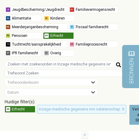
BRONNEN
Trefwoordenboom
Datum
Huidige filter(s):
Inzage medische gegevens ivm nalatenschap
X
Ver
a
fi