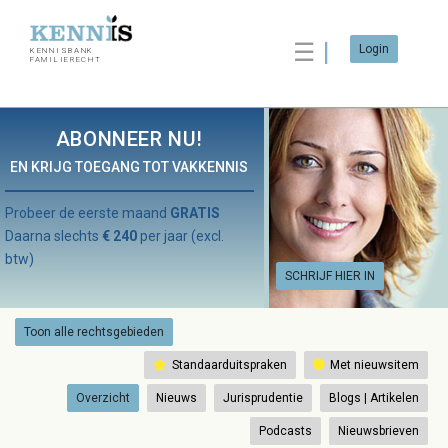
☰
Login
KENNISBANK
FAMILIERECHT
ABONNEER NU!
EN KRIJG TOEGANG TOT VAKKENNIS
Probeer de eerste maand
GRATIS
Daarna slechts
€ 240
per jaar (excl.
btw)
SCHRIJF HIER IN
Toon alle rechtsgebieden
Standaarduitspraken
Met nieuwsitem
Overzicht
Nieuws
Jurisprudentie
Blogs | Artikelen
Podcasts
Nieuwsbrieven