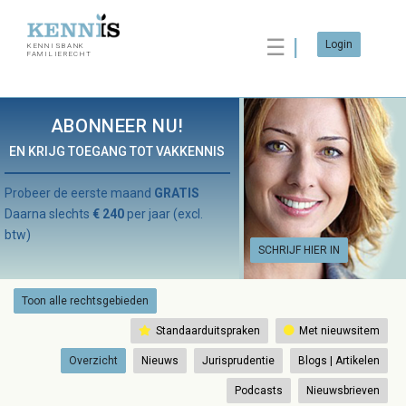
☰
Login
KENNISBANK
FAMILIERECHT
ABONNEER NU!
EN KRIJG TOEGANG TOT VAKKENNIS
Probeer de eerste maand
GRATIS
Daarna slechts
€ 240
per jaar (excl.
btw)
SCHRIJF HIER IN
Toon alle rechtsgebieden
Standaarduitspraken
Met nieuwsitem
Overzicht
Nieuws
Jurisprudentie
Blogs | Artikelen
Podcasts
Nieuwsbrieven