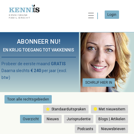
☰
Login
KENNISBANK
FAMILIERECHT
ABONNEER NU!
EN KRIJG TOEGANG TOT VAKKENNIS
Probeer de eerste maand
GRATIS
Daarna slechts
€ 240
per jaar (excl.
btw)
SCHRIJF HIER IN
Toon alle rechtsgebieden
Standaarduitspraken
Met nieuwsitem
Overzicht
Nieuws
Jurisprudentie
Blogs | Artikelen
Podcasts
Nieuwsbrieven