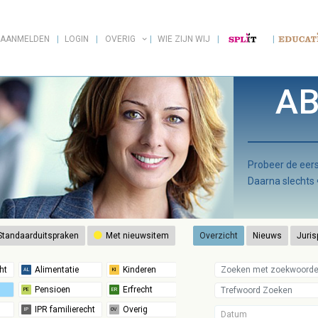
AANMELDEN
LOGIN
OVERIG
WIE ZIJN WIJ
AB
Probeer de ee
Daarna slechts
tandaarduitspraken
Met nieuwsitem
Overzicht
Nieuws
Juris
Datum