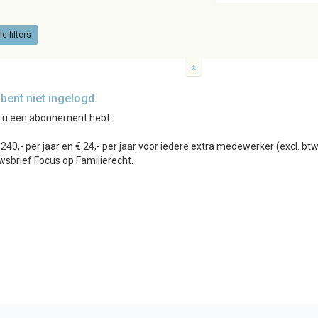
e filters
ent niet ingelogd.
r u een abonnement hebt.
0,- per jaar en € 24,- per jaar voor iedere extra medewerker (excl. b
wsbrief Focus op Familierecht.