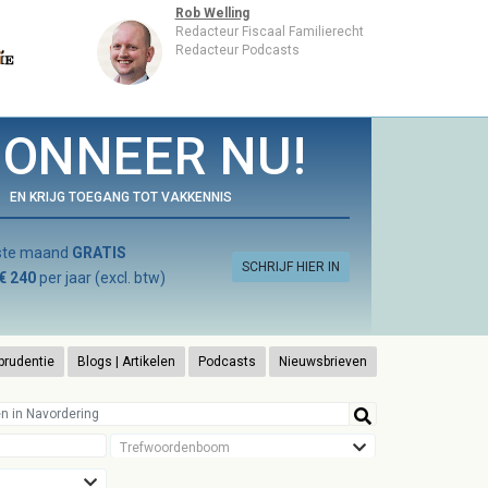
Rob Welling
Redacteur Fiscaal Familierecht
Redacteur Podcasts
ONNEER NU!
EN KRIJG TOEGANG TOT VAKKENNIS
rste maand
GRATIS
SCHRIJF HIER IN
€ 240
per jaar (excl. btw)
prudentie
Blogs | Artikelen
Podcasts
Nieuwsbrieven
Trefwoordenboom