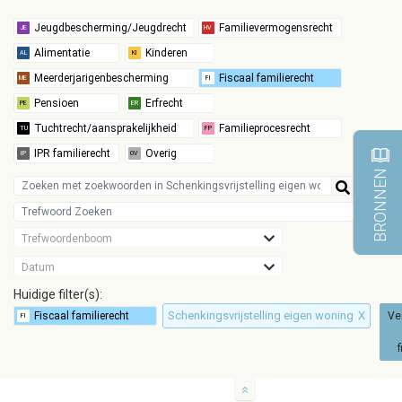
BRONNEN
Trefwoordenboom
Datum
Huidige filter(s):
Schenkingsvrijstelling eigen woning
X
Ve
f