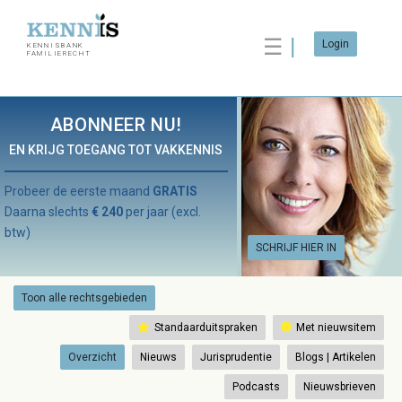
☰
Login
KENNISBANK
FAMILIERECHT
ABONNEER NU!
EN KRIJG TOEGANG TOT VAKKENNIS
Probeer de eerste maand
GRATIS
Daarna slechts
€ 240
per jaar (excl.
btw)
SCHRIJF HIER IN
Toon alle rechtsgebieden
Standaarduitspraken
Met nieuwsitem
Overzicht
Nieuws
Jurisprudentie
Blogs | Artikelen
Podcasts
Nieuwsbrieven