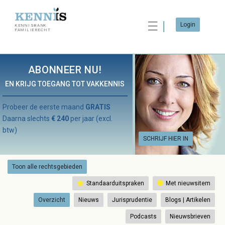
☰
Login
KENNISBANK
FAMILIERECHT
ABONNEER NU!
EN KRIJG TOEGANG TOT VAKKENNIS
Probeer de eerste maand
GRATIS
Daarna slechts
€ 240
per jaar (excl.
btw)
SCHRIJF HIER IN
Toon alle rechtsgebieden
Standaarduitspraken
Met nieuwsitem
Overzicht
Nieuws
Jurisprudentie
Blogs | Artikelen
Podcasts
Nieuwsbrieven