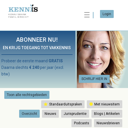
☰
Login
KENNISBANK
FAMILIERECHT
ABONNEER NU!
EN KRIJG TOEGANG TOT VAKKENNIS
Probeer de eerste maand
GRATIS
Daarna slechts
€ 240
per jaar (excl.
btw)
SCHRIJF HIER IN
Toon alle rechtsgebieden
Standaarduitspraken
Met nieuwsitem
Overzicht
Nieuws
Jurisprudentie
Blogs | Artikelen
Podcasts
Nieuwsbrieven