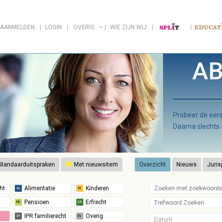
AANMELDEN
LOGIN
OVERIG
WIE ZIJN WIJ
AB
Probeer de ee
Daarna slechts
tandaarduitspraken
Met nieuwsitem
Overzicht
Nieuws
Juris
Datum