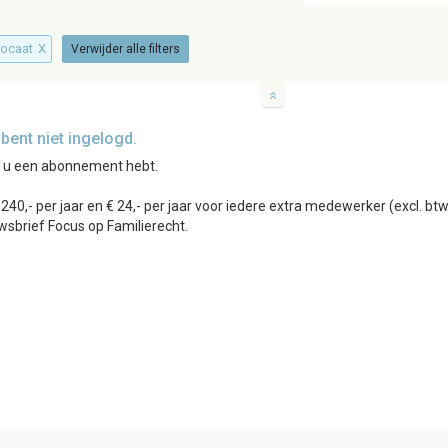
vocaat
X
Verwijder alle filters
ent niet ingelogd.
r u een abonnement hebt.
0,- per jaar en € 24,- per jaar voor iedere extra medewerker (excl. b
wsbrief Focus op Familierecht.