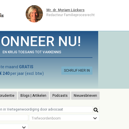
Mr. dr. Myriam Lückers
Redacteur Familieprocesrecht
ONNEER NU!
EN KRIJG TOEGANG TOT VAKKENNIS
rste maand
GRATIS
SCHRIJF HIER IN
€ 240
per jaar (excl. btw)
prudentie
Blogs | Artikelen
Podcasts
Nieuwsbrieven
Trefwoordenboom