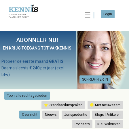
☰
Login
KENNISBANK
FAMILIERECHT
ABONNEER NU!
EN KRIJG TOEGANG TOT VAKKENNIS
Probeer de eerste maand
GRATIS
Daarna slechts
€ 240
per jaar (excl.
btw)
SCHRIJF HIER IN
Toon alle rechtsgebieden
Standaarduitspraken
Met nieuwsitem
Overzicht
Nieuws
Jurisprudentie
Blogs | Artikelen
Podcasts
Nieuwsbrieven