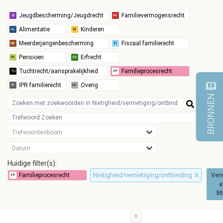
BRONNEN
Trefwoordenboom
Datum
Huidige filter(s):
Nietigheid/vernietiging/ontbinding
X
Verw
a
fil