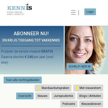
☰
Login
KENNISBANK
FAMILIERECHT
ABONNEER NU!
EN KRIJG TOEGANG TOT VAKKENNIS
Probeer de eerste maand
GRATIS
Daarna slechts
€ 240
per jaar (excl.
btw)
SCHRIJF HIER IN
Toon alle rechtsgebieden
Standaarduitspraken
Met nieuwsitem
Overzicht
Nieuws
Jurisprudentie
Blogs | Artikelen
Podcasts
Nieuwsbrieven